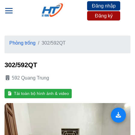
Skip
Đăng nhập
to
Đăng ký
content
Phòng trống
302/592QT
302/592QT
592 Quang Trung
Tải toàn bộ hình ảnh & video