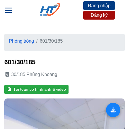
Skip
Đăng nhập
to
Đăng ký
content
Phòng trống
601/30/185
601/30/185
30/185 Phùng Khoang
Tải toàn bộ hình ảnh & video