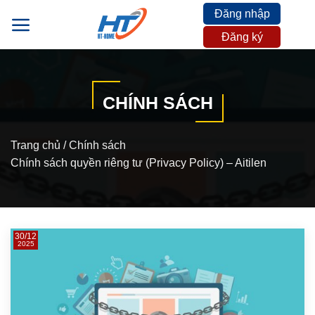
Skip
Đăng nhập
to
Đăng ký
content
CHÍNH SÁCH
Trang chủ
/
Chính sách
Chính sách quyền riêng tư (Privacy Policy) – Aitilen
30/12
2025