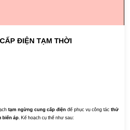
ẤP ĐIỆN TẠM THỜI
oạch
tạm ngừng cung cấp điện
để phục vụ công tác
thử
m biến áp
. Kế hoạch cụ thể như sau: