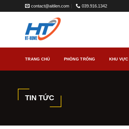
Skip
contact@aitilen.com
039.916.1342
to
content
TRANG CHỦ
PHÒNG TRỐNG
KHU VỰC
TIN TỨC